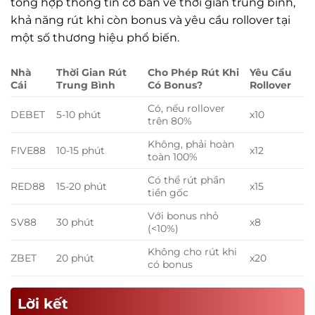
tổng hợp thông tin cơ bản về thời gian trung bình,
khả năng rút khi còn bonus và yêu cầu rollover tại
một số thương hiệu phổ biến.
Nhà
Thời Gian Rút
Cho Phép Rút Khi
Yêu Cầu
Cái
Trung Bình
Có Bonus?
Rollover
Có, nếu rollover
DEBET
5-10 phút
x10
trên 80%
Không, phải hoàn
FIVE88
10-15 phút
x12
toàn 100%
Có thể rút phần
RED88
15-20 phút
x15
tiền gốc
Với bonus nhỏ
SV88
30 phút
x8
(<10%)
Không cho rút khi
ZBET
20 phút
x20
có bonus
Lời kết