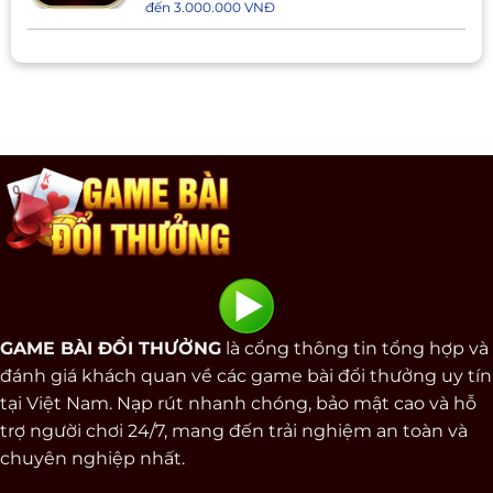
đến 3.000.000 VNĐ
GAME BÀI ĐỔI THƯỞNG
là cổng thông tin tổng hợp và
đánh giá khách quan về các game bài đổi thưởng uy tín
tại Việt Nam. Nạp rút nhanh chóng, bảo mật cao và hỗ
trợ người chơi 24/7, mang đến trải nghiệm an toàn và
chuyên nghiệp nhất.