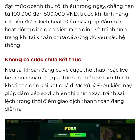
đạt mức doanh thu tối thiểu trong ngày, chẳng hạn
từ 100.000 đến 500.000 VNĐ, trước khi tính năng
rút tiền được kích hoạt. Điều này giúp đảm bảo
hoạt động giao dịch diễn ra ổn định và tránh tình
trạng khi tài khoản chưa đáp ứng đủ yêu cầu hệ
thống.
Không có cược chưa kết thúc
Nếu tài khoản đang có vé cược thể thao hoặc live
bet chưa hoàn tất, quá trình rút tiền sẽ tạm thời bị
khoá cho đến khi kết quả được xử lý. Điều kiện này
giúp đảm bảo số dư hiển thị chính xác, tránh sai
lệch trong thời điểm giao dịch thanh toán đang
diễn ra.