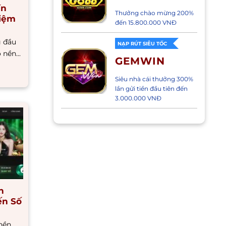
ín
Thưởng chào mừng 200%
hiệm
đến 15.800.000 VNĐ
g đầu
NẠP RÚT SIÊU TỐC
 nền...
GEMWIN
Siêu nhà cái thưởng 300%
lần gửi tiền đầu tiên đến
3.000.000 VNĐ
n
ến Số
nền