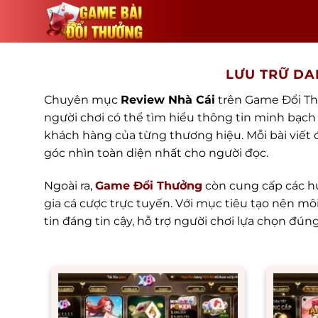
Bỏ
qua
nội
dung
LƯU TRỮ D
Chuyên mục
Review Nhà Cái
trên Game Đổi Thưở
người chơi có thể tìm hiểu thông tin minh bạch
khách hàng của từng thương hiệu. Mỗi bài viết
góc nhìn toàn diện nhất cho người đọc.
Ngoài ra,
Game Đổi Thưởng
còn cung cấp các hư
gia cá cược trực tuyến. Với mục tiêu tạo nên 
tin đáng tin cậy, hỗ trợ người chơi lựa chọn đúng