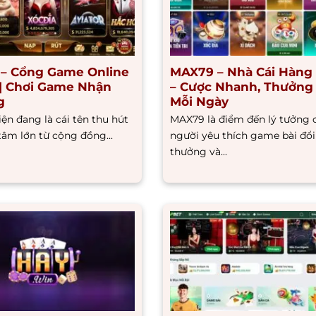
– Cổng Game Online
MAX79 – Nhà Cái Hàng
 | Chơi Game Nhận
– Cược Nhanh, Thưởng
g
Mỗi Ngày
ện đang là cái tên thu hút
MAX79 là điểm đến lý tưởng 
tâm lớn từ cộng đồng...
người yêu thích game bài đổi
thưởng và...