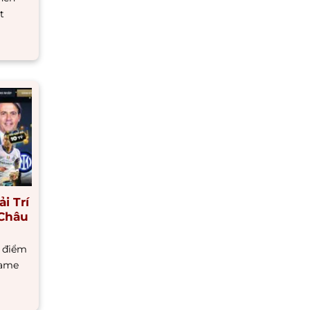
t
i Trí
Châu
 điểm
game