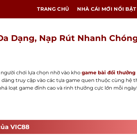
TRANG CHỦ
NHÀ CÁI MỚI NỔI BẬT
 Đa Dạng, Nạp Rút Nhanh Chón
u người chơi lựa chọn nhờ vào kho
game bài đổi thưởng
 dễ dàng truy cập vào các tựa game quen thuộc cùng hệ t
á loạt game đỉnh cao và rinh thưởng cực lớn mỗi ngày
của VIC88