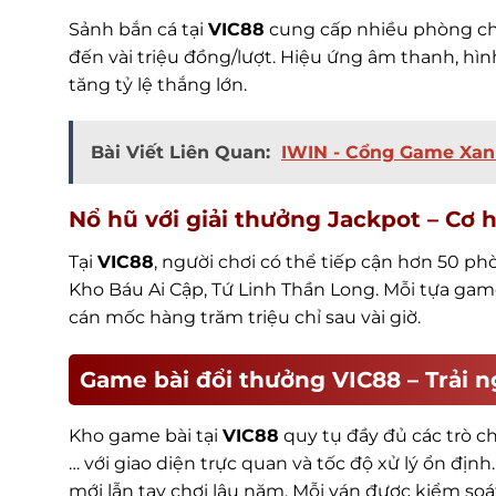
Sảnh bắn cá tại
VIC88
cung cấp nhiều phòng chơi
đến vài triệu đồng/lượt. Hiệu ứng âm thanh, h
tăng tỷ lệ thắng lớn.
Bài Viết Liên Quan:
IWIN - Cổng Game Xan
Nổ hũ với giải thưởng Jackpot – Cơ h
Tại
VIC88
, người chơi có thể tiếp cận hơn 50 
Kho Báu Ai Cập, Tứ Linh Thần Long. Mỗi tựa gam
cán mốc hàng trăm triệu chỉ sau vài giờ.
Game bài đổi thưởng VIC88 – Trải 
Kho game bài tại
VIC88
quy tụ đầy đủ các trò ch
… với giao diện trực quan và tốc độ xử lý ổn địn
mới lẫn tay chơi lâu năm. Mỗi ván được kiểm s