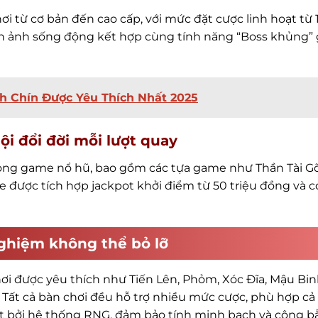
 từ cơ bản đến cao cấp, với mức đặt cược linh hoạt từ 
ình ảnh sống động kết hợp cùng tính năng “Boss khủng”
h Chín Được Yêu Thích Nhất 2025
ội đổi đời mỗi lượt quay
phòng game nổ hũ, bao gồm các tựa game như Thần Tài Gõ
e được tích hợp jackpot khởi điểm từ 50 triệu đồng và c
nghiệm không thể bỏ lỡ
ơi được yêu thích như Tiến Lên, Phỏm, Xóc Đĩa, Mậu Bin
h. Tất cả bàn chơi đều hỗ trợ nhiều mức cược, phù hợp cả
oát bởi hệ thống RNG, đảm bảo tính minh bạch và công 