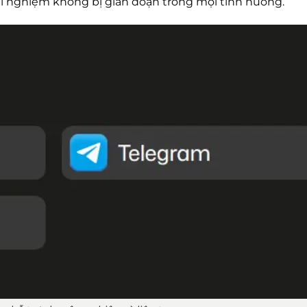
trải nghiệm không bị gián đoạn trong mọi tình huống.