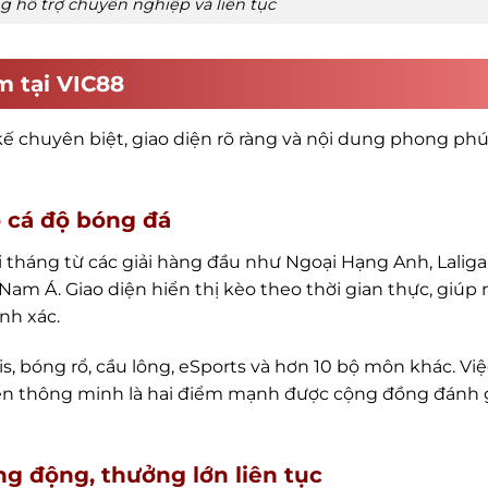
g hỗ trợ chuyên nghiệp và liên tục
 tại VIC88
kế chuyên biệt, giao diện rõ ràng và nội dung phong ph
ồ cá độ bóng đá
 tháng từ các giải hàng đầu như Ngoại Hạng Anh, Laliga
am Á. Giao diện hiển thị kèo theo thời gian thực, giúp 
nh xác.
s, bóng rổ, cầu lông, eSports và hơn 10 bộ môn khác. Vi
ên thông minh là hai điểm mạnh được cộng đồng đánh g
g động, thưởng lớn liên tục