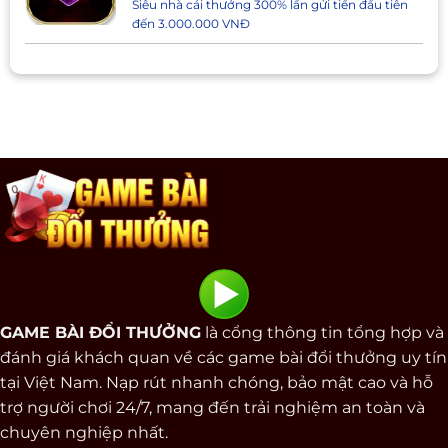
Siêu nhà cái thưởng 300% lần gửi tiền đầu tiên
đến 3.000.000 VNĐ
GAME BÀI ĐỔI THƯỞNG
là cổng thông tin tổng hợp và
đánh giá khách quan về các game bài đổi thưởng uy tín
tại Việt Nam. Nạp rút nhanh chóng, bảo mật cao và hỗ
trợ người chơi 24/7, mang đến trải nghiệm an toàn và
chuyên nghiệp nhất.