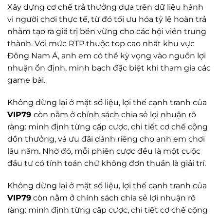
Xây dựng cơ chế trả thưởng dựa trên dữ liệu hành
vi người chơi thực tế, từ đó tối ưu hóa tỷ lệ hoàn trả
nhằm tạo ra giá trị bền vững cho các hội viên trung
thành. Với mức RTP thuộc top cao nhất khu vực
Đông Nam Á, anh em có thể kỳ vọng vào nguồn lợi
nhuận ổn định, minh bạch đặc biệt khi tham gia các
game bài.
Không dừng lại ở mặt số liệu, lợi thế cạnh tranh của
VIP79
còn nằm ở chính sách chia sẻ lợi nhuận rõ
ràng: minh định từng cấp cược, chi tiết cơ chế cộng
dồn thưởng, và ưu đãi dành riêng cho anh em chơi
lâu năm. Nhờ đó, mỗi phiên cược đều là một cuộc
đầu tư có tính toán chứ không đơn thuần là giải trí.
Không dừng lại ở mặt số liệu, lợi thế cạnh tranh của
VIP79
còn nằm ở chính sách chia sẻ lợi nhuận rõ
ràng: minh định từng cấp cược, chi tiết cơ chế cộng