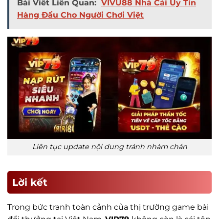
Bài Viết Liên Quan:
VIVU88 Nhà Cái Uy Tín
Hàng Đầu Cho Người Chơi Việt
Liên tục update nội dung tránh nhàm chán
Lời kết
Trong bức tranh toàn cảnh của thị trường game bài