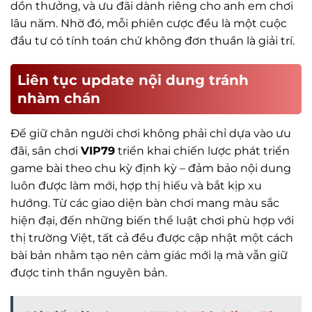
dồn thưởng, và ưu đãi dành riêng cho anh em chơi
lâu năm. Nhờ đó, mỗi phiên cược đều là một cuộc
đầu tư có tính toán chứ không đơn thuần là giải trí.
Liên tục update nội dung tránh
nhàm chán
Để giữ chân người chơi không phải chỉ dựa vào ưu
đãi, sân chơi
VIP79
triển khai chiến lược phát triển
game bài theo chu kỳ định kỳ – đảm bảo nội dung
luôn được làm mới, hợp thị hiếu và bắt kịp xu
hướng. Từ các giao diện bàn chơi mang màu sắc
hiện đại, đến những biến thể luật chơi phù hợp với
thị trường Việt, tất cả đều được cập nhật một cách
bài bản nhằm tạo nên cảm giác mới lạ mà vẫn giữ
được tinh thần nguyên bản.