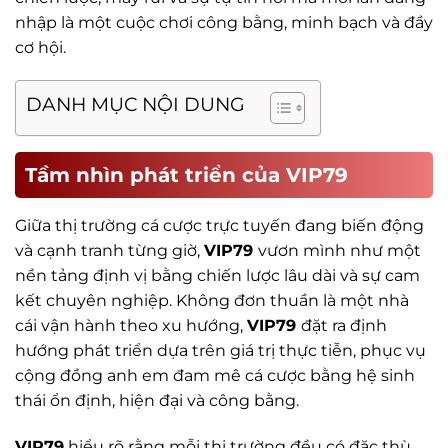
nhập là một cuộc chơi công bằng, minh bạch và đầy
cơ hội.
DANH MỤC NỘI DUNG
Tầm nhìn phát triển của VIP79
Giữa thị trường cá cược trực tuyến đang biến động
và cạnh tranh từng giờ,
VIP79
vươn mình như một
nền tảng định vị bằng chiến lược lâu dài và sự cam
kết chuyên nghiệp. Không đơn thuần là một nhà
cái vận hành theo xu hướng,
VIP79
đặt ra định
hướng phát triển dựa trên giá trị thực tiễn, phục vụ
cộng đồng anh em đam mê cá cược bằng hệ sinh
thái ổn định, hiện đại và công bằng.
VIP79
hiểu rõ rằng mỗi thị trường đều có đặc thù