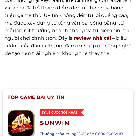
đổi thưởng tại Việt Nam,
VIP79
không còn là cái tên
xa lạ mà đã trở thành điểm đến ưu tiên của hàng
triệu game thủ. Uy tín không đến từ lời quảng cáo,
mà được xây dựng từ từng ván bài công bằng, từ
mỗi lần rút thưởng nhanh chóng và từ niềm tin mà
người chơi dành trọn. Đây là
review nhà cái
– biểu
tượng của đẳng cấp, nơi đam mê gặp gỡ công nghệ
để tạo nên trải nghiệm không thể thay thế.
TOP GAME BÀI UY TÍN
TỶ LỆ CƯỢC TỐT NHẤT
SUNWIN
Thưởng chào mừng 150% đến 6.000.000 VNĐ