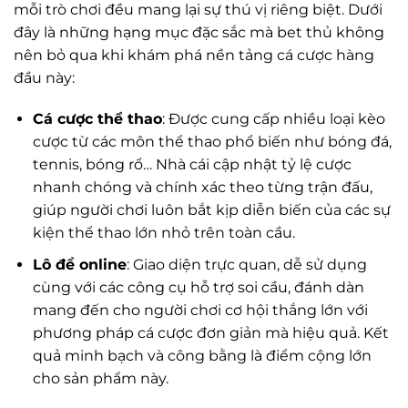
mỗi trò chơi đều mang lại sự thú vị riêng biệt. Dưới
đây là những hạng mục đặc sắc mà bet thủ không
nên bỏ qua khi khám phá nền tảng cá cược hàng
đầu này:
Cá cược thể thao
: Được cung cấp nhiều loại kèo
cược từ các môn thể thao phổ biến như bóng đá,
tennis, bóng rổ… Nhà cái cập nhật tỷ lệ cược
nhanh chóng và chính xác theo từng trận đấu,
giúp người chơi luôn bắt kịp diễn biến của các sự
kiện thể thao lớn nhỏ trên toàn cầu.
Lô đề online
: Giao diện trực quan, dễ sử dụng
cùng với các công cụ hỗ trợ soi cầu, đánh dàn
mang đến cho người chơi cơ hội thắng lớn với
phương pháp cá cược đơn giản mà hiệu quả. Kết
quả minh bạch và công bằng là điểm cộng lớn
cho sản phẩm này.