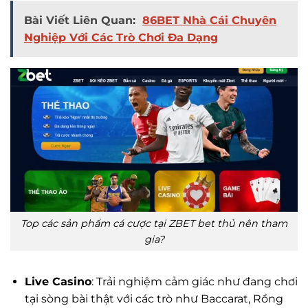
Bài Viết Liên Quan:
86BET Nhà Cái Chuyên
Nghiệp Với Các Trò Chơi Đa Dạng
Top các sản phẩm cá cược tại ZBET bet thủ nên tham
gia?
Live Casino
: Trải nghiệm cảm giác như đang chơi
tại sòng bài thật với các trò như Baccarat, Rồng