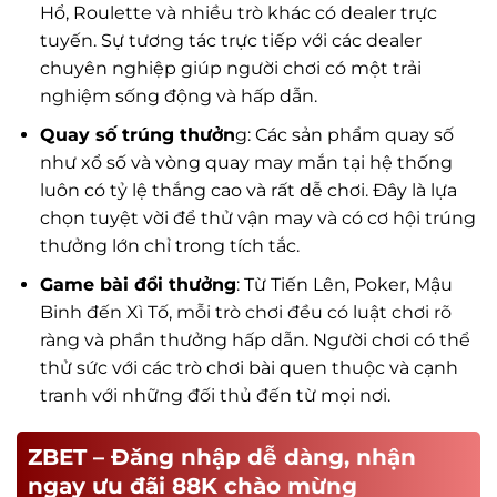
Hổ, Roulette và nhiều trò khác có dealer trực
tuyến. Sự tương tác trực tiếp với các dealer
chuyên nghiệp giúp người chơi có một trải
nghiệm sống động và hấp dẫn.
Quay số trúng thưởn
g: Các sản phẩm quay số
như xổ số và vòng quay may mắn tại hệ thống
luôn có tỷ lệ thắng cao và rất dễ chơi. Đây là lựa
chọn tuyệt vời để thử vận may và có cơ hội trúng
thưởng lớn chỉ trong tích tắc.
Game bài đổi thưởng
: Từ Tiến Lên, Poker, Mậu
Binh đến Xì Tố, mỗi trò chơi đều có luật chơi rõ
ràng và phần thưởng hấp dẫn. Người chơi có thể
thử sức với các trò chơi bài quen thuộc và cạnh
tranh với những đối thủ đến từ mọi nơi.
ZBET – Đăng nhập dễ dàng, nhận
ngay ưu đãi 88K chào mừng