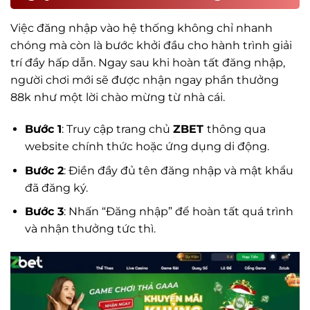
Việc đăng nhập vào hệ thống không chỉ nhanh
chóng mà còn là bước khởi đầu cho hành trình giải
trí đầy hấp dẫn. Ngay sau khi hoàn tất đăng nhập,
người chơi mới sẽ được nhận ngay phần thưởng
88k như một lời chào mừng từ nhà cái.
Bước 1
: Truy cập trang chủ
ZBET
thông qua
website chính thức hoặc ứng dụng di động.
Bước 2
: Điền đầy đủ tên đăng nhập và mật khẩu
đã đăng ký.
Bước 3
: Nhấn “Đăng nhập” để hoàn tất quá trình
và nhận thưởng tức thì.