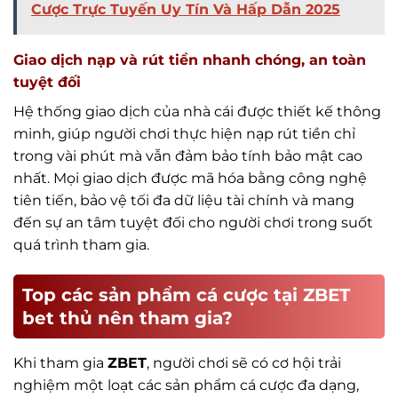
Cược Trực Tuyến Uy Tín Và Hấp Dẫn 2025
Giao dịch nạp và rút tiền nhanh chóng, an toàn
tuyệt đối
Hệ thống giao dịch của nhà cái được thiết kế thông
minh, giúp người chơi thực hiện nạp rút tiền chỉ
trong vài phút mà vẫn đảm bảo tính bảo mật cao
nhất. Mọi giao dịch được mã hóa bằng công nghệ
tiên tiến, bảo vệ tối đa dữ liệu tài chính và mang
đến sự an tâm tuyệt đối cho người chơi trong suốt
quá trình tham gia.
Top các sản phẩm cá cược tại ZBET
bet thủ nên tham gia?
Khi tham gia
ZBET
, người chơi sẽ có cơ hội trải
nghiệm một loạt các sản phẩm cá cược đa dạng,