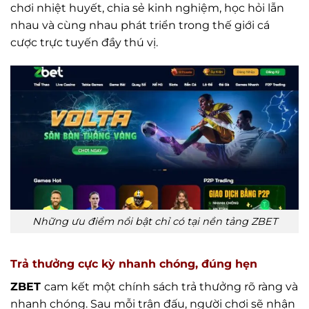
chơi nhiệt huyết, chia sẻ kinh nghiệm, học hỏi lẫn
nhau và cùng nhau phát triển trong thế giới cá
cược trực tuyến đầy thú vị.
Những ưu điểm nổi bật chỉ có tại nền tảng ZBET
Trả thưởng cực kỳ nhanh chóng, đúng hẹn
ZBET
cam kết một chính sách trả thưởng rõ ràng và
nhanh chóng. Sau mỗi trận đấu, người chơi sẽ nhận