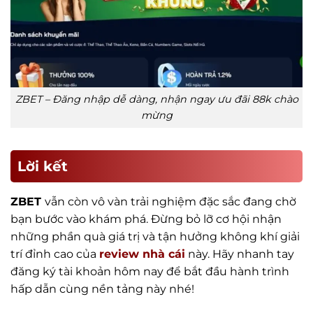
ZBET – Đăng nhập dễ dàng, nhận ngay ưu đãi 88k chào
mừng
Lời kết
ZBET
vẫn còn vô vàn trải nghiệm đặc sắc đang chờ
bạn bước vào khám phá. Đừng bỏ lỡ cơ hội nhận
những phần quà giá trị và tận hưởng không khí giải
trí đỉnh cao của
review nhà cái
này. Hãy nhanh tay
đăng ký tài khoản hôm nay để bắt đầu hành trình
hấp dẫn cùng nền tảng này nhé!