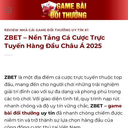
Bỏ
qua
nội
dung
REVIEW NHÀ CÁI GAME ĐỔI THƯỞNG UY TÍN #1
ZBET – Nền Tảng Cá Cược Trực
Tuyến Hàng Đầu Châu Á 2025
ZBET
là một địa điểm cá cược trực tuyến thuộc top
đầu, mang đến cho người chơi những trải nghiệm
giải trí đỉnh cao với sự đa dạng và phong phú trong
các trò chơi. Với giao diện tinh tế, quy trình nạp rút
nhanh chóng và độ uy tín vững chắc,
ZBET –
game
bài đổi thưởng
uy tín
đã nhanh chóng chiếm được
niềm tin và trở thành sự lựa chọn hàng đầu của
cộng đồng cược thủ tại Việt Nam.