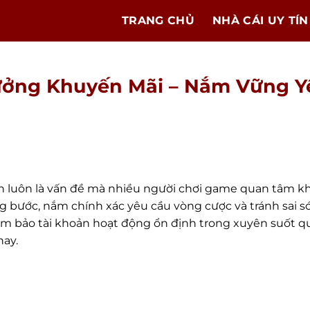
TRANG CHỦ
NHÀ CÁI UY TÍN
ưởng Khuyến Mãi – Nắm Vững Y
n luôn là vấn đề mà nhiều người chơi game quan tâm k
ng bước, nắm chính xác yêu cầu vòng cược và tránh sai só
ảm bảo tài khoản hoạt động ổn định trong xuyên suốt qu
nay
.