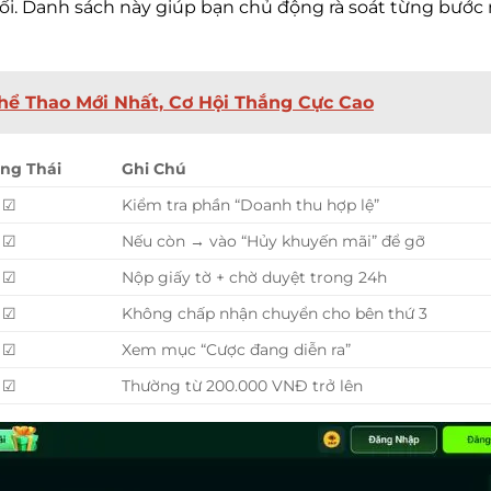
hối. Danh sách này giúp bạn chủ động rà soát từng bước
hể Thao Mới Nhất, Cơ Hội Thắng Cực Cao
ạng Thái
Ghi Chú
 ☑
Kiểm tra phần “Doanh thu hợp lệ”
 ☑
Nếu còn → vào “Hủy khuyến mãi” để gỡ
 ☑
Nộp giấy tờ + chờ duyệt trong 24h
 ☑
Không chấp nhận chuyển cho bên thứ 3
 ☑
Xem mục “Cược đang diễn ra”
 ☑
Thường từ 200.000 VNĐ trở lên