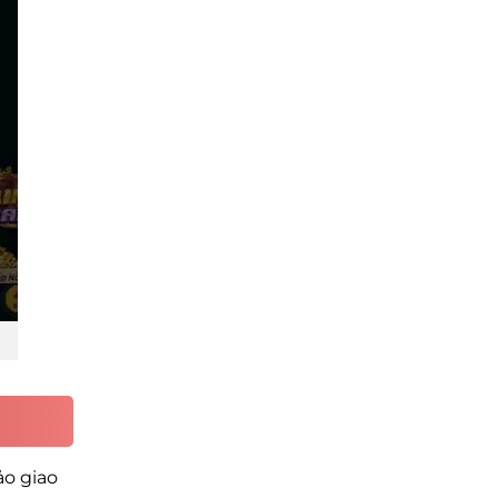
ảo giao