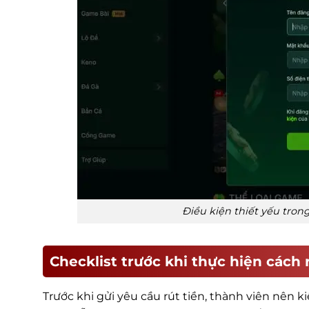
Điều kiện thiết yếu tron
Checklist trước khi thực hiện cách
Trước khi gửi yêu cầu rút tiền, thành viên nên 