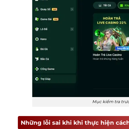
Mục kiểm tra trướ
Những lỗi sai khi khi thực hiện cá