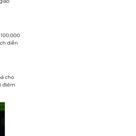
giao
 100.000
ịch diễn
oá cho
ời điểm