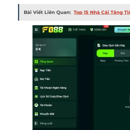
Bài Viết Liên Quan:
Top 15 Nhà Cái Tặng T