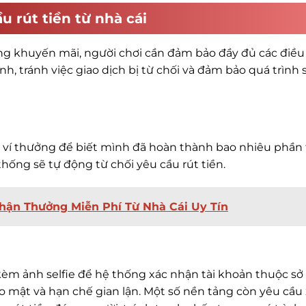
u rút tiền từ nhà cái
ởng khuyến mãi, người chơi cần đảm bảo đầy đủ các điều
nh, tránh việc giao dịch bị từ chối và đảm bảo quá trình 
ng ví thưởng để biết mình đã hoàn thành bao nhiêu phần 
ống sẽ tự động từ chối yêu cầu rút tiền.
Nhận Thưởng Miễn Phí Từ Nhà Cái Uy Tín
èm ảnh selfie để hệ thống xác nhận tài khoản thuộc sở
o mật và hạn chế gian lận. Một số nền tảng còn yêu cầu