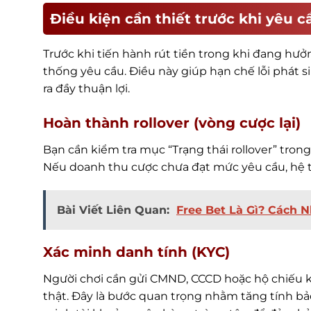
Điều kiện cần thiết trước khi yêu cầ
Trước khi tiến hành rút tiền trong khi đang hư
thống yêu cầu. Điều này giúp hạn chế lỗi phát si
ra đầy thuận lợi.
Hoàn thành rollover (vòng cược lại)
Bạn cần kiểm tra mục “Trạng thái rollover” tro
Nếu doanh thu cược chưa đạt mức yêu cầu, hệ th
Bài Viết Liên Quan:
Free Bet Là Gì? Cách 
Xác minh danh tính (KYC)
Người chơi cần gửi CMND, CCCD hoặc hộ chiếu k
thật. Đây là bước quan trọng nhằm tăng tính bả