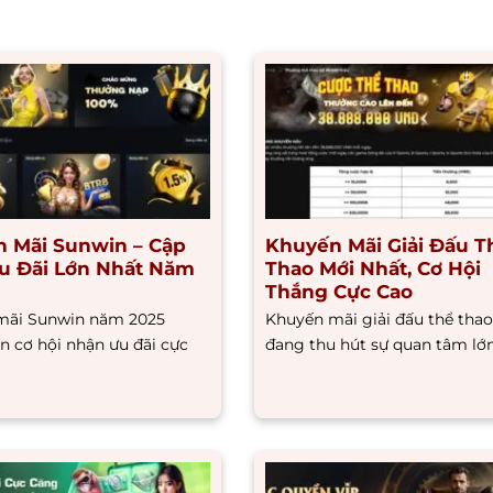
 Mãi Sunwin – Cập
Khuyến Mãi Giải Đấu T
u Đãi Lớn Nhất Năm
Thao Mới Nhất, Cơ Hội
Thắng Cực Cao
mãi Sunwin năm 2025
Khuyến mãi giải đấu thể thao
 cơ hội nhận ưu đãi cực
đang thu hút sự quan tâm lớn 