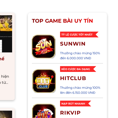
TOP GAME BÀI UY TÍN
TỶ LỆ CƯỢC TỐT NHẤT
SUNWIN
Thưởng chào mừng 150%
đến 6.000.000 VNĐ
hể
KÈO CƯỢC ĐA DẠNG
 hiện
HITCLUB
từ...
Thưởng chào mừng 100%
lên đến 6.150.000 VNĐ
NẠP RÚT NHANH
RIKVIP