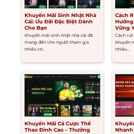
Khuyến Mãi Sinh Nhật Nhà
Cách R
Cái: Ưu Đãi Đặc Biệt Dành
Hưởng
Cho Bạn
Vững Y
Khuyến mãi sinh nhật nhà cái đã
Cách rút
mang đến cho người tham gia
khuyến m
nhiều cơ...
nhiều...
Khuyến Mãi Cá Cược Thể
Khuyến
Thao Đỉnh Cao – Thưởng
Nhanh 