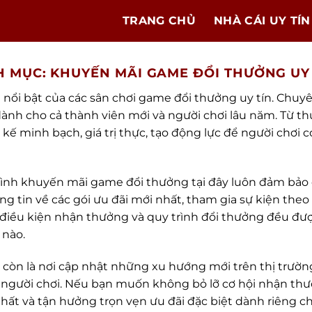
TRANG CHỦ
NHÀ CÁI UY TÍN
H MỤC:
KHUYẾN MÃI GAME ĐỔI THƯỞNG UY 
 nổi bật của các sân chơi game đổi thưởng uy tín. Chuy
nh cho cả thành viên mới và người chơi lâu năm. Từ th
 kế minh bạch, giá trị thực, tạo động lực để người chơi c
rình khuyến mãi game đổi thưởng tại đây luôn đảm bảo ch
ng tin về các gói ưu đãi mới nhất, tham gia sự kiện the
ia, điều kiện nhận thưởng và quy trình đổi thưởng đều đ
 nào.
còn là nơi cập nhật những xu hướng mới trên thị trườ
cho người chơi. Nếu bạn muốn không bỏ lỡ cơ hội nhận t
hất và tận hưởng trọn vẹn ưu đãi đặc biệt dành riêng 