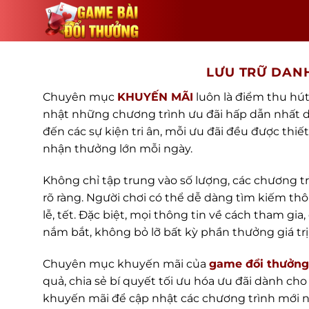
Bỏ
qua
nội
dung
LƯU TRỮ DAN
Chuyên mục
KHUYẾN MÃI
luôn là điểm thu hút
nhật những chương trình ưu đãi hấp dẫn nhất dà
đến các sự kiện tri ân, mỗi ưu đãi đều được thiết
nhận thưởng lớn mỗi ngày.
Không chỉ tập trung vào số lượng, các chương t
rõ ràng. Người chơi có thể dễ dàng tìm kiếm thô
lễ, tết. Đặc biệt, mọi thông tin về cách tham g
nắm bắt, không bỏ lỡ bất kỳ phần thưởng giá trị
Chuyên mục khuyến mãi của
game đổi thưởng
quả, chia sẻ bí quyết tối ưu hóa ưu đãi dành 
khuyến mãi để cập nhật các chương trình mới n